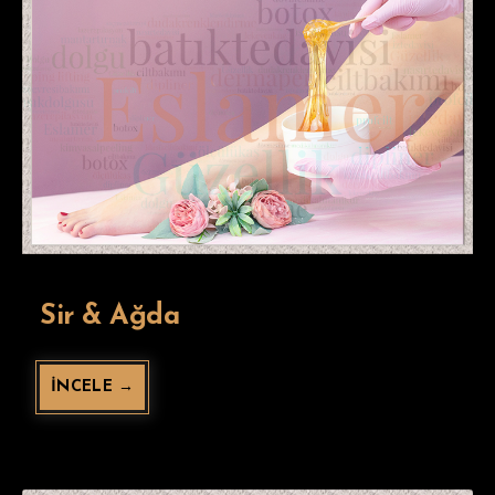
Sir & Ağda
İNCELE →